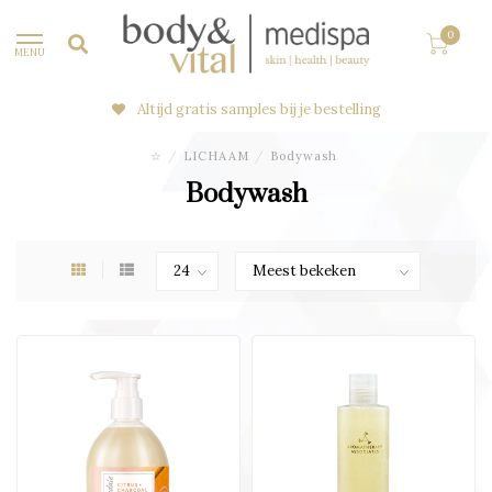
0
MENU
Altijd gratis samples bij je bestelling
☆
/
LICHAAM
/
Bodywash
Bodywash