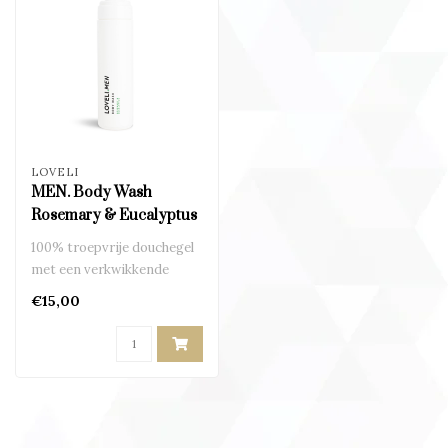
LOVELI
MEN. Body Wash
Rosemary & Eucalyptus
100% troepvrije douchegel
met een verkwikkende
eucalyptusgeur..
€15,00