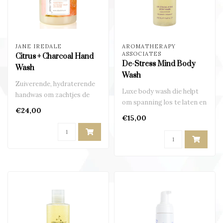
JANE IREDALE
AROMATHERAPY
ASSOCIATES
Citrus + Charcoal Hand
De-Stress Mind Body
Wash
Wash
Zuiverende, hydraterende
Luxe body wash die helpt
handwas om zachtjes de
om spanning los te laten en
huid te reinigen..
€24,00
je hoofd tot rust te brenge..
€15,00