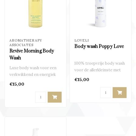
AROMATHERAPY
LOVELI
ASSOCIATES
Body wash Poppy Love
Revive Morning Body
Wash
100% troepvrije body wash
Luxe body wash voor een
voor de allerkleinste met
verkwikkend en energiek
een echte baby geur..
€15,00
gevoel in de morgen..
€15,00