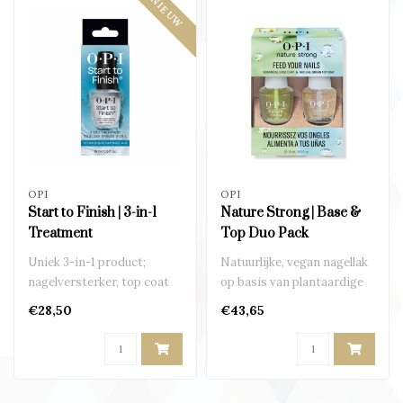
NIEUW
OPI
OPI
Start to Finish | 3-in-1
Nature Strong | Base &
Treatment
Top Duo Pack
Uniek 3-in-1 product;
Natuurlijke, vegan nagellak
nagelversterker, top coat
op basis van plantaardige
en base coat in één..
ingrediënten..
€28,50
€43,65