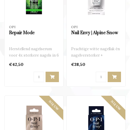
OPI
OPI
Repair Mode
Nail Envy | Alpine Snow
Herstellend nagelserum
Prachtige witte nagellak én
voor 4x sterkere nagels in 6
nagelversterker +
dagen
beschermer in één..
€42,50
€38,50
NIEUW
NIEUW