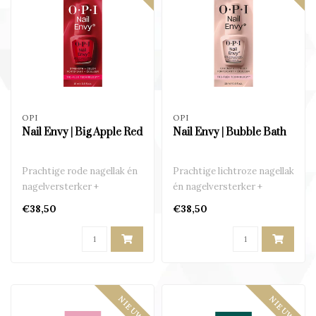
OPI
OPI
Nail Envy | Big Apple Red
Nail Envy | Bubble Bath
Prachtige rode nagellak én
Prachtige lichtroze nagellak
nagelversterker +
én nagelversterker +
beschermer in één..
beschermer in één..
€38,50
€38,50
NIEUW
NIEUW