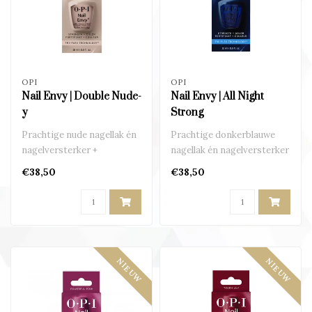
OPI
OPI
Nail Envy | Double Nude-
Nail Envy | All Night
y
Strong
Prachtige nude nagellak én
Prachtige donkerblauwe
nagelversterker +
nagellak én nagelversterker
beschermer in één..
+ beschermer in één..
€38,50
€38,50
NIEUW
NIEUW