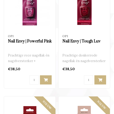
OPI
OPI
Nail Envy | Powerful Pink
Nail Envy | Tough Luv
Prachtige roze nagellak én
Prachtige donkerrode
nagelversterker +
nagellak én nagelversterker
beschermer in één..
+ beschermer in één..
€38,50
€38,50
NIEUW
NIEUW