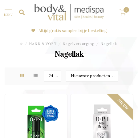
0
MENU
Altijd gratis samples bij je bestelling
☆
/
HAND & VOET
/
Nagelverzorging
/
Nagellak
Nagellak
NIEUW