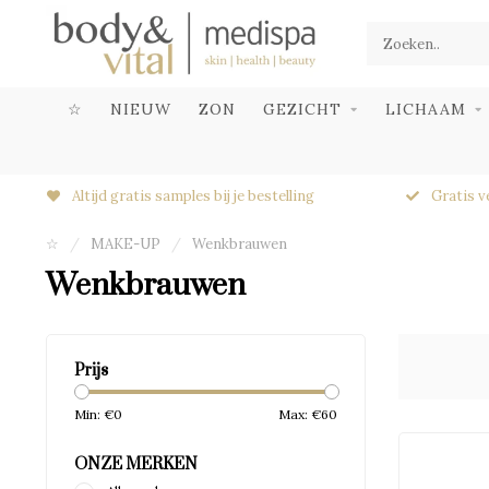
☆
NIEUW
ZON
GEZICHT
LICHAAM
Altijd gratis samples bij je bestelling
Gratis v
☆
/
MAKE-UP
/
Wenkbrauwen
Wenkbrauwen
Prijs
Min: €
0
Max: €
60
ONZE MERKEN