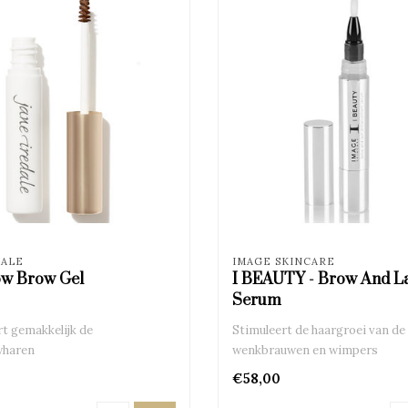
DALE
IMAGE SKINCARE
w Brow Gel
I BEAUTY - Brow And L
Serum
t gemakkelijk de
Stimuleert de haargroei van de
haren
wenkbrauwen en wimpers
€58,00