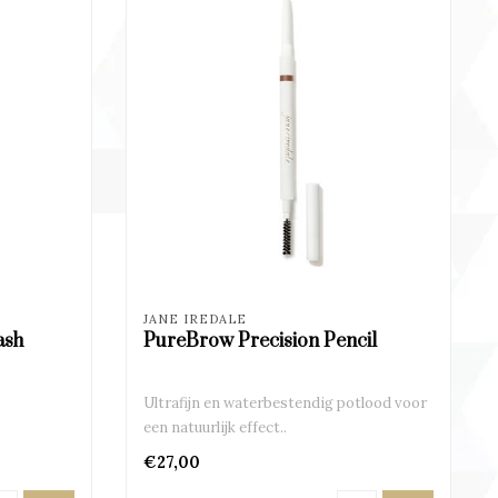
JANE IREDALE
ash
PureBrow Precision Pencil
Ultrafijn en waterbestendig potlood voor
een natuurlijk effect..
€27,00