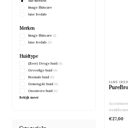
Alle merken
Image Skincare
Jane Iredale
Merken
Image Skincare
(1)
Jane Iredale
(5)
Huidtype
(Zeer) Droge huid
(6)
Gevoelige huid
(6)
Normale huid
(6)
JANE IRE
Gemengde huid
(6)
PureBro
Onzuivere huid
(6)
Bekijk meer
Accentueer
wenkbrauw
€27,00