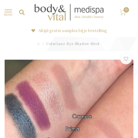
0
MENU
Altijd gratis samples bij je bestelling
☆
/
ColorLuxe Eye Shadow Stick