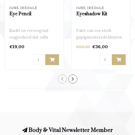
JANE IREDALE
JANE IREDALE
Eye Pencil
Eyeshadow Kit
Zacht en verzorgend
Palet van zes sterk
oogpotlood dat zelfs
gepigmenteerde kleuren
geschikt is voor gevoelige
op mineraal basis
€19,00
€36,00
€60,00
ogen..
Body & Vital Newsletter Member