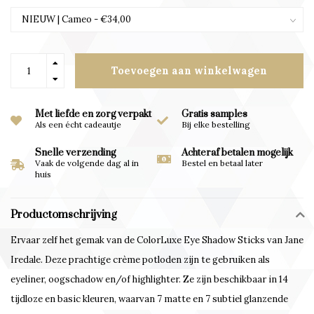
Toevoegen aan winkelwagen
Met liefde en zorg verpakt
Gratis samples
Als een écht cadeautje
Bij elke bestelling
Snelle verzending
Achteraf betalen mogelijk
Vaak de volgende dag al in
Bestel en betaal later
huis
Productomschrijving
Ervaar zelf het gemak van de ColorLuxe Eye Shadow Sticks van Jane
Iredale. Deze prachtige crème potloden zijn te gebruiken als
eyeliner, oogschadow en/of highlighter. Ze zijn beschikbaar in 14
tijdloze en basic kleuren, waarvan 7 matte en 7 subtiel glanzende