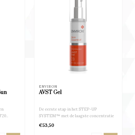
ENVIRON
Sun
AVST Gel
en
De eerste stap in het STEP-UP
F20..
SYSTEM™ met de laagste concentratie
vit. A..
€53,50