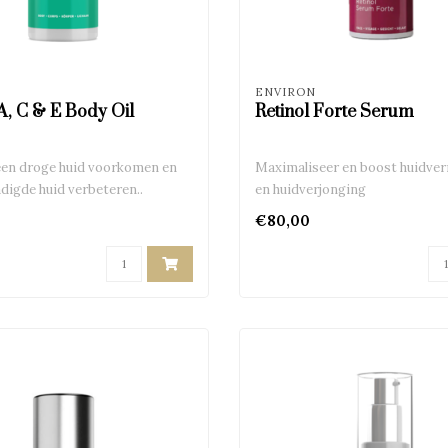
ENVIRON
A, C & E Body Oil
Retinol Forte Serum
een droge huid voorkomen en
Maximaliseer en boost huidve
digde huid verbeteren..
en huidverjonging
€80,00