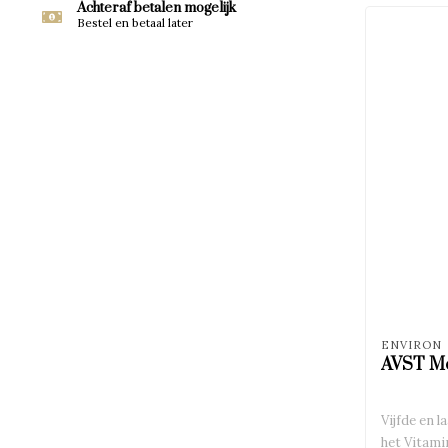
Achteraf betalen mogelijk
Bestel en betaal later
ENVIRON
AVST Mo
Vijfde en 
het Vitam