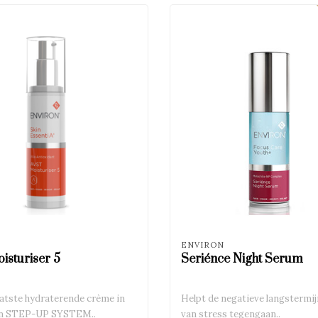
ENVIRON
isturiser 5
Seriénce Night Serum
laatste hydraterende crème in
Helpt de negatieve langstermij
in STEP-UP SYSTEM..
van stress tegengaan..