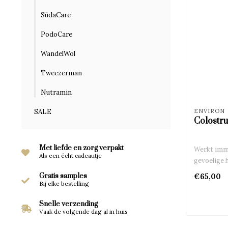
SüdaCare
PodoCare
WandelWol
Tweezerman
Nutramin
SALE
ENVIRON
Colostr
Met liefde en zorg verpakt
Werkt immu
Als een écht cadeautje
gevoelige 
Gratis samples
€65,00
Bij elke bestelling
Snelle verzending
Vaak de volgende dag al in huis