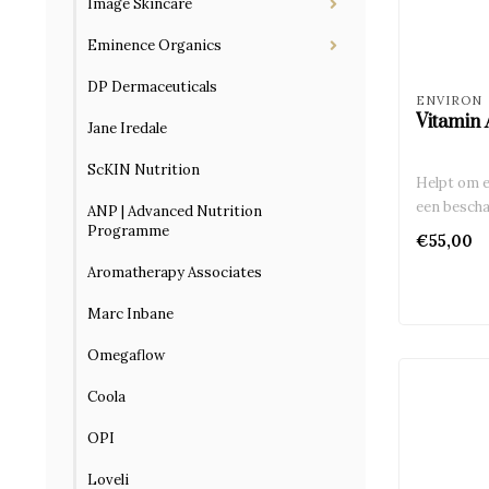
Image Skincare
Eminence Organics
DP Dermaceuticals
ENVIRON
Vitamin 
Jane Iredale
ScKIN Nutrition
Helpt om 
een bescha
ANP | Advanced Nutrition
Programme
€55,00
Aromatherapy Associates
Marc Inbane
Omegaflow
Coola
OPI
Loveli