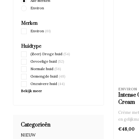
Alle merken
Environ
Merken
Environ
(61)
Huidtype
(Zeer) Droge huid
(54)
Gevoelige huid
(52)
Normale huid
(56)
Gemengde huid
(48)
Onzuivere huid
(44)
ENVIRON
Bekijk meer
Intense
Cream
Crème met 
en gelijkma
Categorieën
€48,00
NIEUW