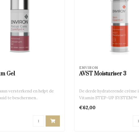
ENVIRON
um Gel
AVST Moisturiser 3
un versterkend en helpt de
De derde hydraterende crème i
huid te beschermen..
Vitamin STEP-UP SYSTEM™
€62,00