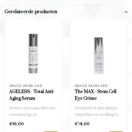
Gerelateerde producten
IMAGE SKINCARE
IMAGE SKINCARE
AGELESS - Total Anti-
The MAX - Stem Cell
Aging Serum
Eye Crème
Serum van stamcellen die
Verminderd fijne lijntjes,
veroudering en
rimpeltjes en zwellingen
verslapping tegengaan..
rondom de ogen..
€91,00
€78,00