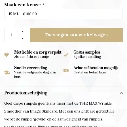
Maak een keuze:
*
Toevoegen aan winkelwagen
Met liefde en zorg verpakt
Gratis samples
Als een écht cadeautje
Bij elke bestelling
Snelle verzending
Achteraf betalen mogelijk
Vaak de volgende dag al in
Bestel en betaal later
huis
Productomschrijving
Geef diepe rimpels geen kans meer met de THE MAX Wrinkle
Smoother van Image Skincare. Met een onzichtbare geltextuur
wordt de rimpel 'gevuld' en de aanwezigheid van rimpels,