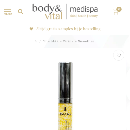
0
MENU
Altijd gratis samples bij je bestelling
☆
/
The MAX - Wrinkle Smoother