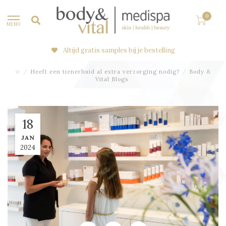
0
MENU
Altijd gratis samples bij je bestelling
☆
/
Heeft een tienerhuid al extra verzorging nodig?
/
Body &
Vital Blogs
18
JAN
2024