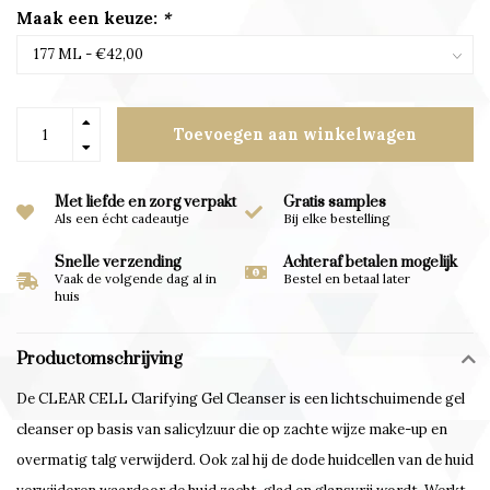
Maak een keuze:
*
Toevoegen aan winkelwagen
Met liefde en zorg verpakt
Gratis samples
Als een écht cadeautje
Bij elke bestelling
Snelle verzending
Achteraf betalen mogelijk
Vaak de volgende dag al in
Bestel en betaal later
huis
Productomschrijving
De CLEAR CELL Clarifying Gel Cleanser is een lichtschuimende gel
cleanser op basis van salicylzuur die op zachte wijze make-up en
overmatig talg verwijderd. Ook zal hij de dode huidcellen van de huid