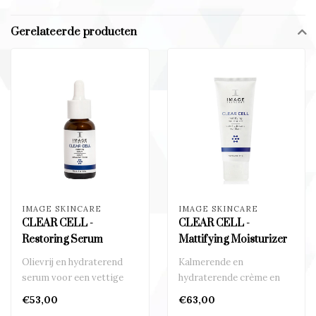
Gerelateerde producten
IMAGE SKINCARE
IMAGE SKINCARE
CLEAR CELL -
CLEAR CELL -
Restoring Serum
Mattifying Moisturizer
Olievrij en hydraterend
Kalmerende en
serum voor een vettige
hydraterende crème en
acne-gevoelige huid..
brengt de onrustige huid
€53,00
€63,00
in balans..