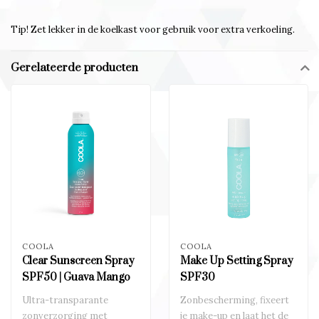
Tip! Zet lekker in de koelkast voor gebruik voor extra verkoeling.
Gerelateerde producten
COOLA
COOLA
Clear Sunscreen Spray
Make Up Setting Spray
SPF50 | Guava Mango
SPF30
Ultra-transparante
Zonbescherming, fixeert
zonverzorging met
je make-up en laat het de