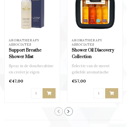
AROMATHERAPY
AROMATHERAPY
ASSOCIATES
ASSOCIATES
Support Breathe
Shower Oil Discovery
Shower Mist
Collection
Spray in de douchecabine
Selectie van de meest
en creëer je eigen
geliefde aromatische
aromatherapie spa
shower oils
€47,00
€57,00
ervaring..