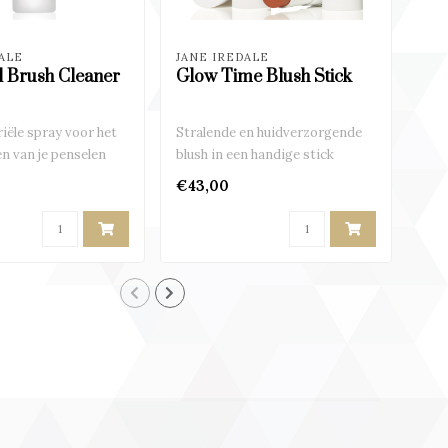
ALE
JANE IREDALE
JAN
l Brush Cleaner
Glow Time Blush Stick
Smo
Pr
iële spray voor het
Stralende en huidverzorgende
Mak
en van je penselen
blush in een handige stick
dek
hou
€43,00
€5