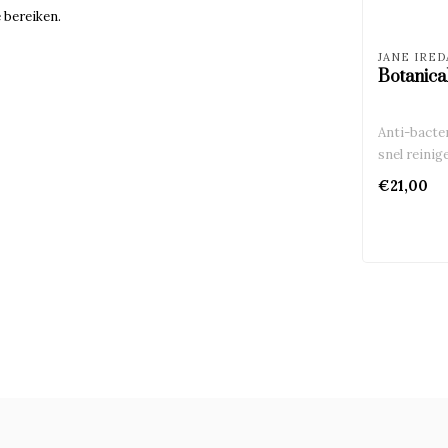
 bereiken.
JANE IRED
Botanica
Anti-bacter
snel reinig
€21,00