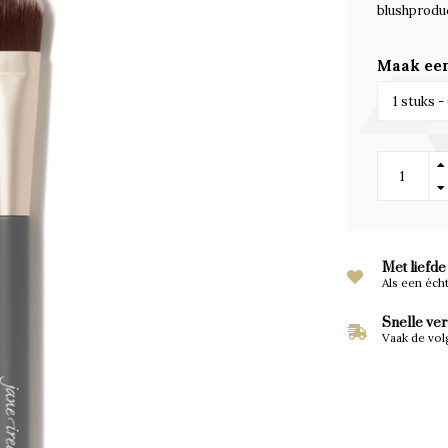
blushprodu
Maak een
Met liefde
Als een éch
Snelle ve
Vaak de vol