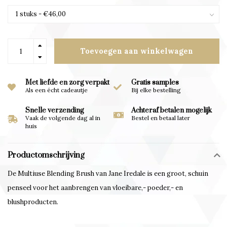
Toevoegen aan winkelwagen
Met liefde en zorg verpakt
Gratis samples
Als een écht cadeautje
Bij elke bestelling
Snelle verzending
Achteraf betalen mogelijk
Vaak de volgende dag al in
Bestel en betaal later
huis
Productomschrijving
De Multiuse Blending Brush van Jane Iredale
is een groot, schuin
penseel voor het aanbrengen van vloeibare,- poeder,- en
blushproducten.