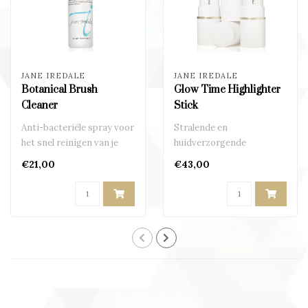
JANE IREDALE
JANE IREDALE
Botanical Brush
Glow Time Highlighter
Cleaner
Stick
Anti-bacteriële spray voor
Stralende en
het snel reinigen van je
huidverzorgende
penselen
highlighter in een handige
€21,00
€43,00
stick..