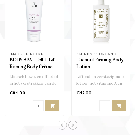
IMAGE SKINCARE
EMINENCE ORGANICS
BODY SPA - Cell U Lift
Coconut Firming Body
Firming Body Crème
Lotion
Klinisch bewezen effectief
Liftend en verstevigende
in het verstrakken van de
lotion met vitamine A en
huid bijv. cellulite..
de tropische kokosgeur..
€94,00
€47,00