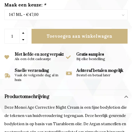
Maak een keuze:
*
Toevoegen aan winkelwagen
Met liefde en zorg verpakt
Gratis samples
Als een écht cadeautje
Bij elke bestelling
Snelle verzending
Achteraf betalen mogelijk
Vaak de volgende dag al in
Bestel en betaal later
huis
Productomschrijving
Deze Monoi Age Corrective Night Cream is een fijne bodylotion die
de tekenen van huidveroudering tegengaan. Deze heerlijk geurende
bodylotion is op basis van Tiarabloem olie. De Argan stamcellen en