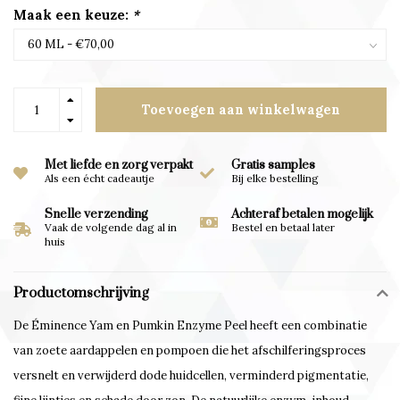
Maak een keuze:
*
Toevoegen aan winkelwagen
Met liefde en zorg verpakt
Gratis samples
Als een écht cadeautje
Bij elke bestelling
Snelle verzending
Achteraf betalen mogelijk
Vaak de volgende dag al in
Bestel en betaal later
huis
Productomschrijving
De Éminence Yam en Pumkin Enzyme Peel heeft een combinatie
van zoete aardappelen en pompoen die het afschilferingsproces
versnelt en verwijderd dode huidcellen, verminderd pigmentatie,