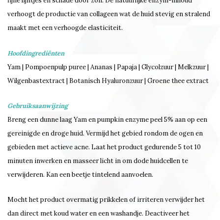
fijne lijntjes en schade door zon. De natuurlijke enzym-inhoud
verhoogt de productie van collageen wat de huid stevig en stralend
maakt met een verhoogde elasticiteit.
Hoofdingrediënten
Yam | Pompoenpulp puree | Ananas | Papaja | Glycolzuur | Melkzuur |
Wilgenbastextract | Botanisch Hyaluronzuur | Groene thee extract
Gebruiksaanwijzing
Breng een dunne laag Yam en pumpkin enzyme peel 5% aan op een
gereinigde en droge huid. Vermijd het gebied rondom de ogen en
gebieden met actieve acne. Laat het product gedurende 5 tot 10
minuten inwerken en masseer licht in om dode huidcellen te
verwijderen. Kan een beetje tintelend aanvoelen.
Mocht het product overmatig prikkelen of irriteren verwijder het
dan direct met koud water en een washandje. Deactiveer het