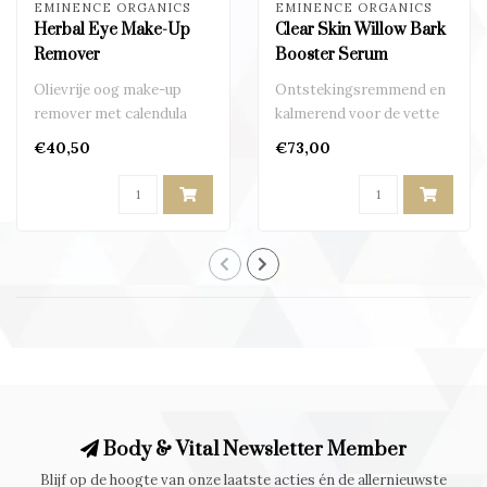
EMINENCE ORGANICS
EMINENCE ORGANICS
Herbal Eye Make-Up
Clear Skin Willow Bark
Remover
Booster Serum
Olievrije oog make-up
Ontstekingsremmend en
remover met calendula
kalmerend voor de vette
voor frisse ogen
en acne-gevoelige huid..
€40,50
€73,00
Body & Vital Newsletter Member
Blijf op de hoogte van onze laatste acties én de allernieuwste